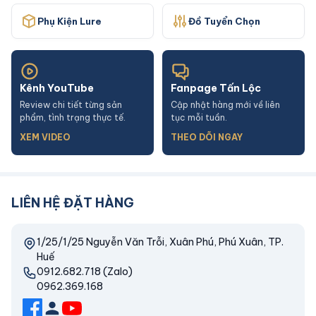
Phụ Kiện Lure
Đồ Tuyển Chọn
Kênh YouTube
Fanpage Tấn Lộc
Review chi tiết từng sản
Cập nhật hàng mới về liên
phẩm, tình trạng thực tế.
tục mỗi tuần.
XEM VIDEO
THEO DÕI NGAY
LIÊN HỆ ĐẶT HÀNG
1/25/1/25 Nguyễn Văn Trỗi, Xuân Phú, Phú Xuân, TP.
Huế
0912.682.718 (Zalo)
0962.369.168