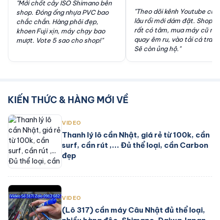
"Mới chốt cây ISO Shimano bên
"Theo dõi kênh Youtube của
shop. Đóng ống nhựa PVC bao
lâu rồi mới dám đặt. Shop tư
chắc chắn. Hàng phôi đẹp,
rất có tâm, mua máy cũ mà
khoen Fuji xịn, máy chạy bao
quay êm ru, vào tải cá tra vô
mượt. Vote 5 sao cho shop!"
Sẽ còn ủng hộ."
KIẾN THỨC & HÀNG MỚI VỀ
VIDEO
Thanh lý lô cần Nhật, giá rẻ từ 100k, cần
surf, cần rút ,... Đủ thể loại, cần Carbon
đẹp
VIDEO
(Lô 317) cần máy Câu Nhật đủ thể loại,