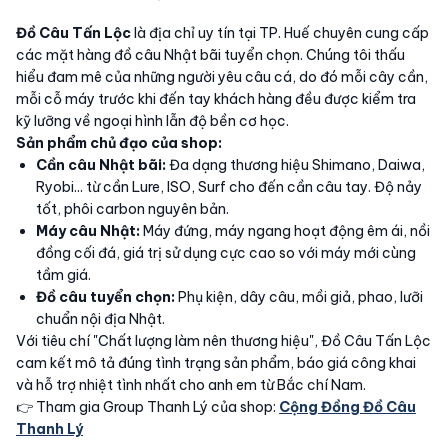
Đồ Câu Tấn Lộc
là địa chỉ uy tín tại TP. Huế chuyên cung cấp
các mặt hàng đồ câu Nhật bãi tuyển chọn. Chúng tôi thấu
hiểu đam mê của những người yêu câu cá, do đó mỗi cây cần,
mỗi cỗ máy trước khi đến tay khách hàng đều được kiểm tra
kỹ lưỡng về ngoại hình lẫn độ bền cơ học.
Sản phẩm chủ đạo của shop:
Cần câu Nhật bãi:
Đa dạng thương hiệu Shimano, Daiwa,
Ryobi... từ cần Lure, ISO, Surf cho đến cần câu tay. Độ nảy
tốt, phôi carbon nguyên bản.
Máy câu Nhật:
Máy đứng, máy ngang hoạt động êm ái, nồi
đồng cối đá, giá trị sử dụng cực cao so với máy mới cùng
tầm giá.
Đồ câu tuyển chọn:
Phụ kiện, dây câu, mồi giả, phao, lưỡi
chuẩn nội địa Nhật.
Với tiêu chí "Chất lượng làm nên thương hiệu", Đồ Câu Tấn Lộc
cam kết mô tả đúng tình trạng sản phẩm, báo giá công khai
và hỗ trợ nhiệt tình nhất cho anh em từ Bắc chí Nam.
👉 Tham gia Group Thanh Lý của shop:
Cộng Đồng Đồ Câu
Thanh Lý