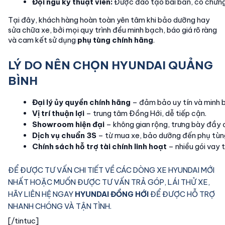
Đội ngũ kỹ thuật viên:
 Được đào tạo bài bản, có chứng
Tại đây, khách hàng hoàn toàn yên tâm khi bảo dưỡng hay
sửa chữa xe, bởi mọi quy trình đều minh bạch, báo giá rõ ràng
và cam kết sử dụng
phụ tùng chính hãng
.
LÝ DO NÊN CHỌN HYUNDAI QUẢNG
BÌNH
Đại lý ủy quyền chính hãng
 – đảm bảo uy tín và minh 
Vị trí thuận lợi
 – trung tâm Đồng Hới, dễ tiếp cận.
Showroom hiện đại
 – không gian rộng, trưng bày đầy 
Dịch vụ chuẩn 3S
 – từ mua xe, bảo dưỡng đến phụ tùn
Chính sách hỗ trợ tài chính linh hoạt
 – nhiều gói vay 
ĐỂ ĐƯỢC TƯ VẤN CHI TIẾT VỀ CÁC DÒNG XE HYUNDAI MỚI
NHẤT HOẶC MUỐN ĐƯỢC TƯ VẤN TRẢ GÓP, LÁI THỬ XE,
HÃY LIÊN HỆ NGAY
HYUNDAI ĐỒNG HỚI
ĐỂ ĐƯỢC HỖ TRỢ
NHANH CHÓNG VÀ TẬN TÌNH.
[/tintuc]