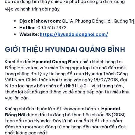
bạn dễ dàng tìm thấy chiếc xe phù hợp cho gia đình, công
việc và hành trình dài ngày.
Địa chỉ showroom
: QL1A, Phường Đồng Hới, Quảng Trị
Hotline
: 094.615.7373
Website: 
https://hyundaidonghoi.com/
GIỚI THIỆU HYUNDAI QUẢNG BÌNH
Khi nhắc đến
Hyundai Quảng Bình
, nhiều khách hàng tại
Đồng Hới và khu vực miền Trung ngay lập tức nhớ đến một
trong những đại lý uy tín hàng đầu của Hyundai Thành Công
Việt Nam. Chính thức khai trương vào ngày 18/07/2018, đại
lý tọa lạc ngay bên chân cầu Nhật Lệ 2 – vị trí trung tâm,
thuận lợi kết nối giao thông và dễ dàng tiếp cận từ nhiều khu
vực lân cận.
Không chỉ đơn thuần là một showroom bán xe,
Hyundai
Đồng Hới
được đầu tư đồng bộ theo tiêu chuẩn 3S (GDSI)
toàn cầu của Hyundai. Đây là tiêu chuẩn khắt khe, nhằm
đảm bảo mọi hoạt động từ bán hàng đến hậu mãi đều đạt
chất lượng cao nhất.