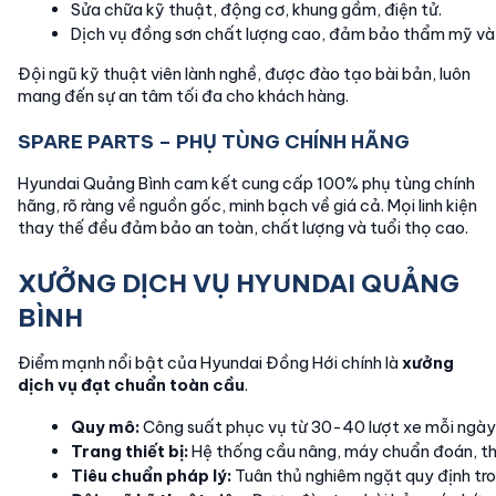
Sửa chữa kỹ thuật, động cơ, khung gầm, điện tử.
Dịch vụ đồng sơn chất lượng cao, đảm bảo thẩm mỹ và
Đội ngũ kỹ thuật viên lành nghề, được đào tạo bài bản, luôn
mang đến sự an tâm tối đa cho khách hàng.
SPARE PARTS – PHỤ TÙNG CHÍNH HÃNG
Hyundai Quảng Bình cam kết cung cấp 100% phụ tùng chính
hãng, rõ ràng về nguồn gốc, minh bạch về giá cả. Mọi linh kiện
thay thế đều đảm bảo an toàn, chất lượng và tuổi thọ cao.
XƯỞNG DỊCH VỤ HYUNDAI QUẢNG
BÌNH
Điểm mạnh nổi bật của Hyundai Đồng Hới chính là
xưởng
dịch vụ đạt chuẩn toàn cầu
.
Quy mô:
 Công suất phục vụ từ 30-40 lượt xe mỗi ngày
Trang thiết bị:
 Hệ thống cầu nâng, máy chuẩn đoán, thi
Tiêu chuẩn pháp lý:
 Tuân thủ nghiêm ngặt quy định tro